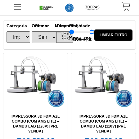
Categoria
Ordenar
Cores
Marcas
Disponibilidade
Preço
Em
LIMPAR FILTRO
Estoque
R$
1.650
,00
—
R$
37.900
,00
IMPRESSORA 3D FDM A2L
IMPRESSORA 3D FDM A2L
COMBO (COM AMS LITE) –
COMBO (COM AMS LITE) –
BAMBU LAB (220V) [PRÉ
BAMBU LAB (110V) [PRÉ
VENDA]
VENDA]