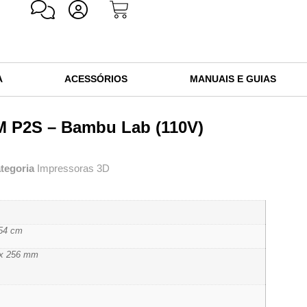
A
ACESSÓRIOS
MANUAIS E GUIAS
M P2S – Bambu Lab (110V)
tegoria
Impressoras 3D
 54 cm
 x 256 mm