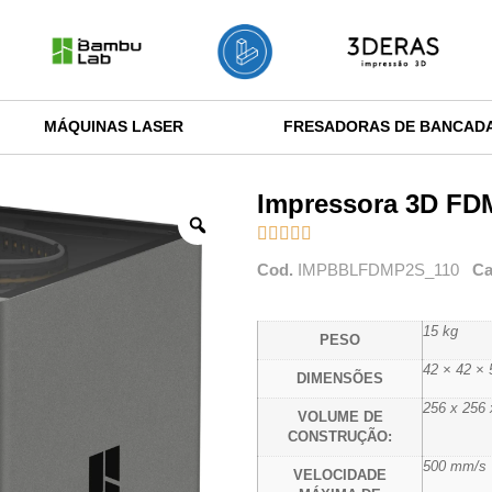
MÁQUINAS LASER
FRESADORAS DE BANCAD
Impressora 3D FD





Cod.
IMPBBLFDMP2S_110
Ca
15 kg
PESO
42 × 42 ×
DIMENSÕES
256 x 256
VOLUME DE
CONSTRUÇÃO:
500 mm/s
VELOCIDADE