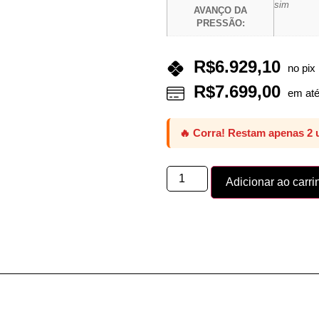
sim
AVANÇO DA
PRESSÃO:
R$
6.929,10
no pix
R$
7.699,00
em até
🔥 Corra! Restam apenas 2 
Adicionar ao carri