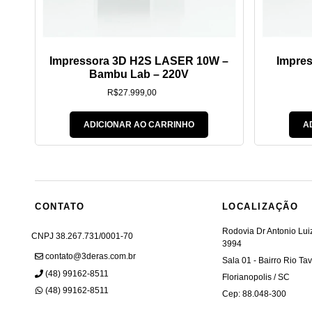
Impressora 3D H2S LASER 10W –
Impre
Bambu Lab – 220V
R$
27.999,00
ADICIONAR AO CARRINHO
A
CONTATO
LOCALIZAÇÃO
Rodovia Dr Antonio Lu
CNPJ 38.267.731/0001-70
3994
contato@3deras.com.br
Sala 01 - Bairro Rio Ta
(48) 99162-8511
Florianopolis / SC
(48) 99162-8511
Cep: 88.048-300