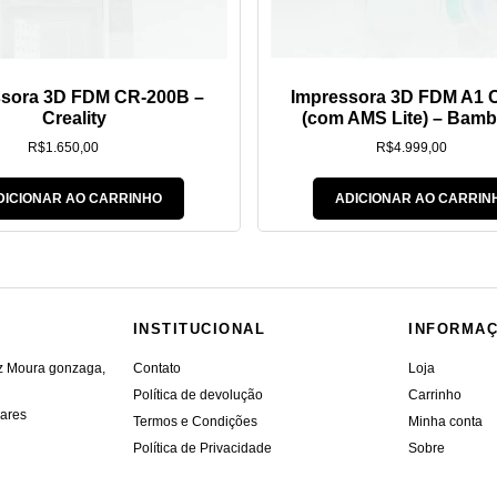
ssora 3D FDM CR-200B –
Impressora 3D FDM A1
Creality
(com AMS Lite) – Bam
R$
1.650,00
R$
4.999,00
DICIONAR AO CARRINHO
ADICIONAR AO CARRIN
INSTITUCIONAL
INFORMA
iz Moura gonzaga,
Contato
Loja
Política de devolução
Carrinho
vares
Termos e Condições
Minha conta
Política de Privacidade
Sobre