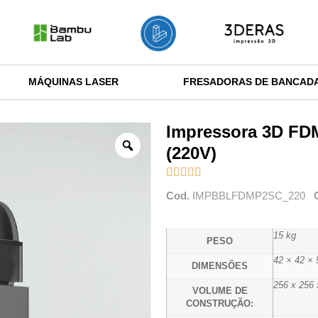
MÁQUINAS LASER
FRESADORAS DE BANCAD
Impressora 3D F
(220V)





Cod.
IMPBBLFDMP2SC_220
15 kg
PESO
42 × 42 ×
DIMENSÕES
256 x 256
VOLUME DE
CONSTRUÇÃO: