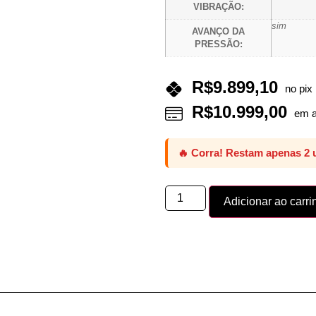
VIBRAÇÃO:
sim
AVANÇO DA
PRESSÃO:
R$
9.899,10
no pix
R$
10.999,00
em a
🔥 Corra! Restam apenas 2 
Adicionar ao carri