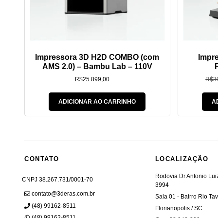
Impressora 3D H2D COMBO (com
Impre
AMS 2.0) – Bambu Lab – 110V
R$
25.899,00
R$
3
ADICIONAR AO CARRINHO
A
CONTATO
LOCALIZAÇÃO
Rodovia Dr Antonio Lu
CNPJ 38.267.731/0001-70
3994
contato@3deras.com.br
Sala 01 - Bairro Rio Ta
(48) 99162-8511
Florianopolis / SC
(48) 99162-8511