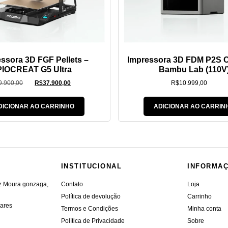
ssora 3D FGF Pellets –
Impressora 3D FDM P2S
PIOCREAT G5 Ultra
Bambu Lab (110V
9.900,00
R$
37.900,00
R$
10.999,00
DICIONAR AO CARRINHO
ADICIONAR AO CARRIN
INSTITUCIONAL
INFORMA
iz Moura gonzaga,
Contato
Loja
Política de devolução
Carrinho
vares
Termos e Condições
Minha conta
Política de Privacidade
Sobre