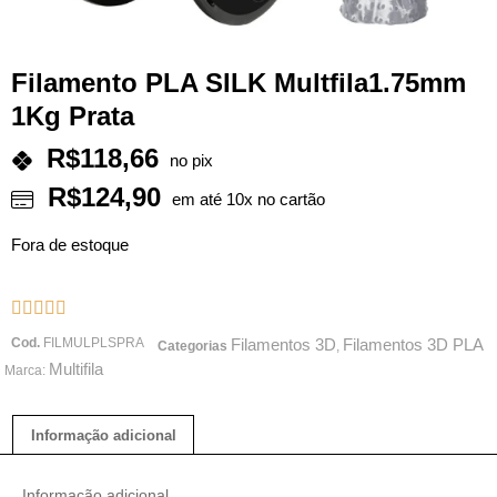
Filamento PLA SILK Multfila1.75mm
1Kg Prata
R$
118,66
no pix
R$
124,90
em até 10x no cartão
Fora de estoque





Cod.
FILMULPLSPRA
Filamentos 3D
Filamentos 3D PLA
Categorias
,
Multifila
Marca:
Informação adicional
Informação adicional