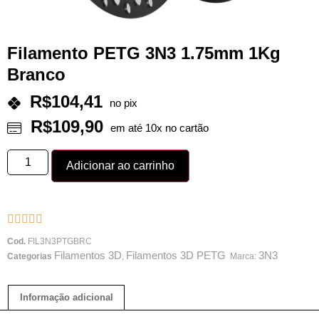
Filamento PETG 3N3 1.75mm 1Kg
Branco
R$
104,41
no pix
R$
109,90
em até 10x no cartão
Adicionar ao carrinho





Cod.
FIL3N3PTGBRC
Filamentos 3D
Filamentos 3D PETG
3N3
Categorias
,
Marca:
Informação adicional