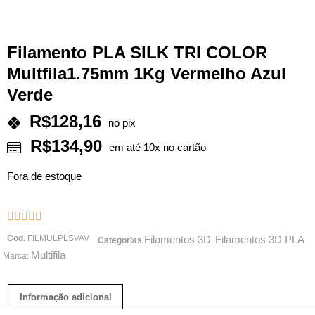
Filamento PLA SILK TRI COLOR
Multfila1.75mm 1Kg Vermelho Azul
Verde
R$
128,16
no pix
R$
134,90
em até 10x no cartão
Fora de estoque





Cod.
FILMULPLSVAV
Filamentos 3D
Filamentos 3D PLA
Categorias
,
Multifila
Marca:
Informação adicional