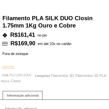
Filamento PLA SILK DUO Closin
1.75mm 1Kg Ouro e Cobre
R$
161,41
no pix
R$
169,90
em até 10x no cartão
Fora de estoque





Cod.
FILCLOPLSOUC
Filamentos 3D
Filamentos 3D PLA
Categorias
,
Closin
Marca:
Informação adicional
Informação adicional