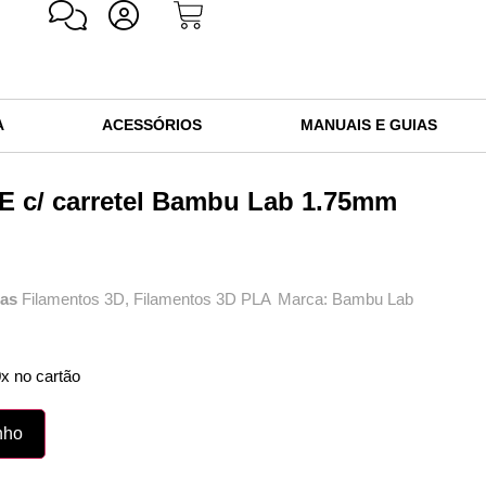
A
ACESSÓRIOS
MANUAIS E GUIAS
E c/ carretel Bambu Lab 1.75mm
ias
Filamentos 3D
,
Filamentos 3D PLA
Marca:
Bambu Lab
x no cartão
nho