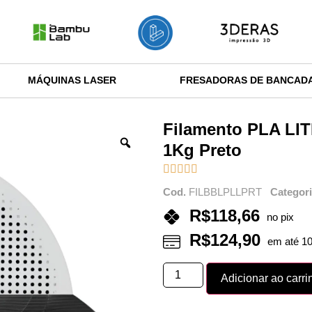
MÁQUINAS LASER
FRESADORAS DE BANCAD
Filamento PLA LIT
1Kg Preto





Cod.
FILBBLPLLPRT
Categor
R$
118,66
no pix
R$
124,90
em até 10
Adicionar ao carri