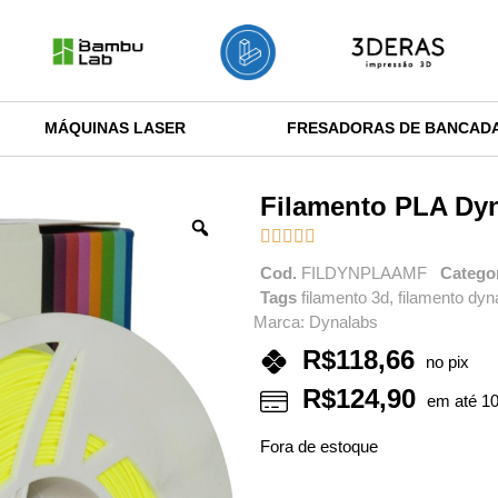
MÁQUINAS LASER
FRESADORAS DE BANCAD
Filamento PLA Dy





Cod.
FILDYNPLAAMF
Catego
Tags
filamento 3d
,
filamento dyn
Marca:
Dynalabs
R$
118,66
no pix
R$
124,90
em até 10
Fora de estoque