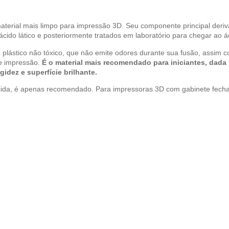
material mais limpo para impressão 3D. Seu componente principal deri
cido lático e posteriormente tratados em laboratório para chegar ao ác
 um plástico não tóxico, que não emite odores durante sua fusão, as
de impressão.
É o material mais recomendado para iniciantes, dada 
igidez e superfície brilhante.
ida, é apenas recomendado. Para impressoras 3D com gabinete fechad