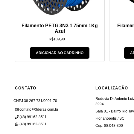
Filamento PETG 3N3 1.75mm 1Kg
Filame
Azul
R$
109,90
ADICIONAR AO CARRINHO
A
CONTATO
LOCALIZAÇÃO
Rodovia Dr Antonio Lu
CNPJ 38.267.731/0001-70
3994
contato@3deras.com.br
Sala 01 - Bairro Rio Ta
(48) 99162-8511
Florianopolis / SC
(48) 99162-8511
Cep: 88.048-300