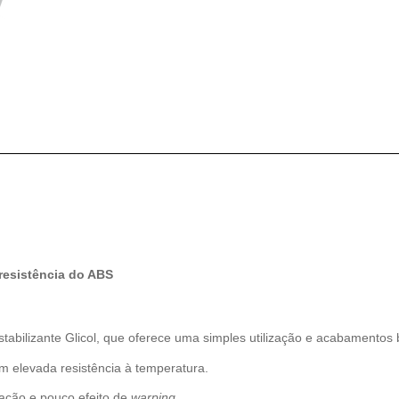
resistência do ABS
bilizante Glicol, que oferece uma simples utilização e acabamentos b
m elevada resistência à temperatura.
ação e pouco efeito de
warping
.