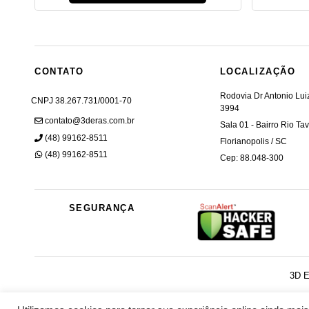
CONTATO
LOCALIZAÇÃO
Rodovia Dr Antonio Lu
CNPJ 38.267.731/0001-70
3994
contato@3deras.com.br
Sala 01 - Bairro Rio Ta
(48) 99162-8511
Florianopolis / SC
(48) 99162-8511
Cep: 88.048-300
SEGURANÇA
3D E