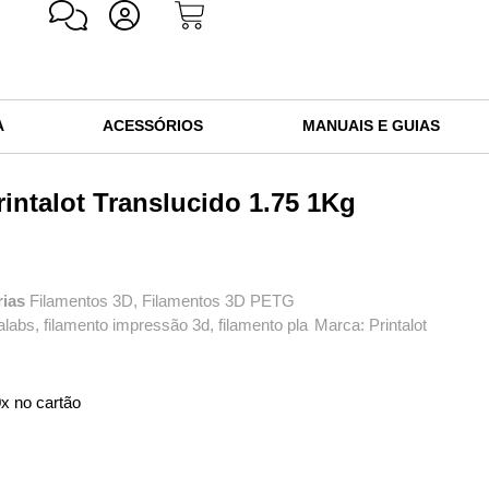
A
ACESSÓRIOS
MANUAIS E GUIAS
intalot Translucido 1.75 1Kg
rias
Filamentos 3D
,
Filamentos 3D PETG
alabs
,
filamento impressão 3d
,
filamento pla
Marca:
Printalot
x no cartão