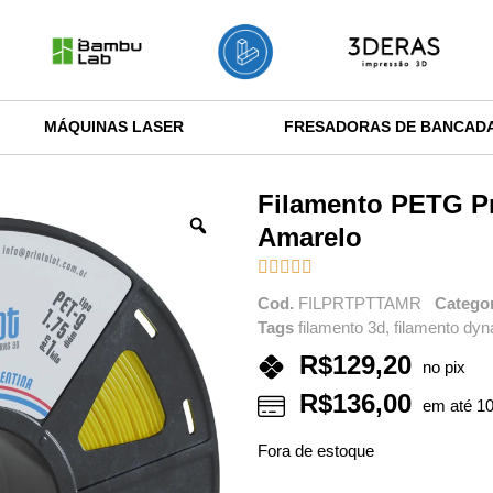
MÁQUINAS LASER
FRESADORAS DE BANCAD
Filamento PETG Pr
Amarelo





Cod.
FILPRTPTTAMR
Catego
Tags
filamento 3d
,
filamento dyn
R$
129,20
no pix
R$
136,00
em até 10
Fora de estoque