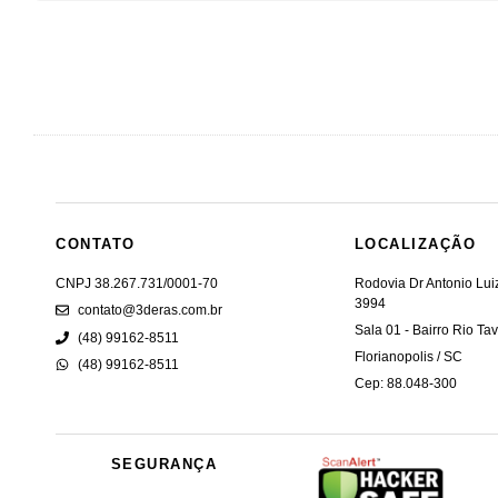
CONTATO
LOCALIZAÇÃO
CNPJ 38.267.731/0001-70
Rodovia Dr Antonio Lu
3994
contato@3deras.com.br
Sala 01 - Bairro Rio Ta
(48) 99162-8511
Florianopolis / SC
(48) 99162-8511
Cep: 88.048-300
SEGURANÇA