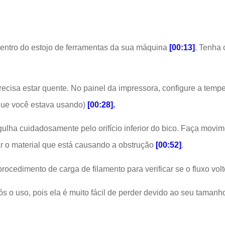
entro do estojo de ferramentas da sua máquina
[
00:13
]
. Tenha 
precisa estar quente. No painel da impressora, configure a temp
 que você estava usando)
[
00:28
].
ulha cuidadosamente pelo orifício inferior do bico. Faça movim
r o material que está causando a obstrução
[
00:52
]
.
 procedimento de carga de filamento para verificar se o fluxo vo
o uso, pois ela é muito fácil de perder devido ao seu tamanh