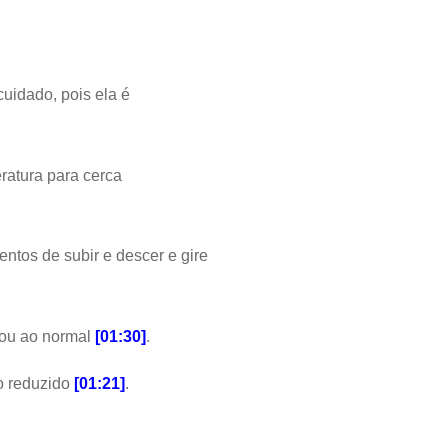
cuidado, pois ela é
eratura para cerca
entos de subir e descer e gire
ltou ao normal
[
01:30
]
.
o reduzido
[
01:21
]
.