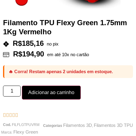
Filamento TPU Flexy Green 1.75mm
1Kg Vermelho
R$
185,16
no pix
R$
194,90
em até 10x no cartão
🔥 Corra! Restam apenas 2 unidades em estoque.
Adicionar ao carrinho





Cod.
FILFLGTPUVRM
Filamentos 3D
Filamentos 3D TPU
Categorias
,
Flexy Green
Marca: