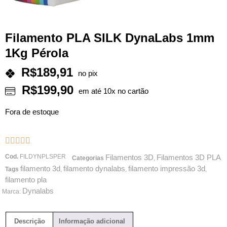
Filamento PLA SILK DynaLabs 1mm
1Kg Pérola
R$
189,91
no pix
R$
199,90
em até 10x no cartão
Fora de estoque





Cod.
FILDYNPLSPER
Filamentos 3D
Filamentos 3D PLA
Categorias
,
filamento 3d
filamento dynalabs
filamento impressão 3d
Tags
,
,
,
filamento pla
Dynalabs
Marca:
Descrição
Informação adicional