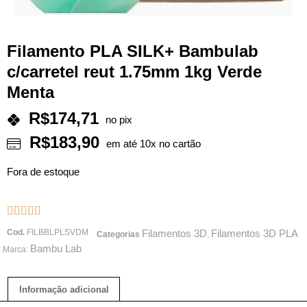
Filamento PLA SILK+ Bambulab
c/carretel reut 1.75mm 1kg Verde
Menta
R$
174,71
no pix
R$
183,90
em até 10x no cartão
Fora de estoque





Cod.
FILBBLPLSVDM
Filamentos 3D
Filamentos 3D PLA
Categorias
,
Bambu Lab
Marca:
Informação adicional