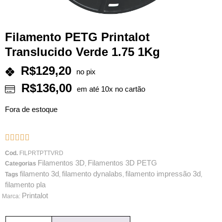
Filamento PETG Printalot
Translucido Verde 1.75 1Kg
R$
129,20
no pix
R$
136,00
em até 10x no cartão
Fora de estoque





Cod.
FILPRTPTTVRD
Filamentos 3D
Filamentos 3D PETG
Categorias
,
filamento 3d
filamento dynalabs
filamento impressão 3d
Tags
,
,
,
filamento pla
Printalot
Marca: