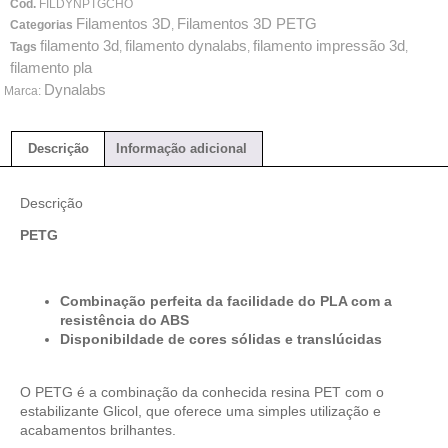
Cod.
FILDYNPTGCHO
Filamentos 3D
Filamentos 3D PETG
Categorias
,
filamento 3d
filamento dynalabs
filamento impressão 3d
Tags
,
,
,
filamento pla
Dynalabs
Marca:
Descrição
Informação adicional
Descrição
PETG
Combinação perfeita da facilidade do PLA com a
resistência do ABS
Disponibildade de cores sólidas e translúcidas
O PETG é a combinação da conhecida resina PET com o
estabilizante Glicol, que oferece uma simples utilização e
acabamentos brilhantes.