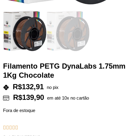
Filamento PETG DynaLabs 1.75mm
1Kg Chocolate
R$
132,91
no pix
R$
139,90
em até 10x no cartão
Fora de estoque




