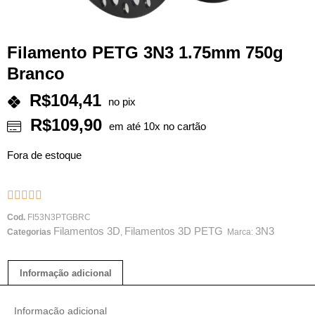
Filamento PETG 3N3 1.75mm 750g
Branco
R$
104,41
no pix
R$
109,90
em até 10x no cartão
Fora de estoque





Cod.
FI53N3PTGBRC
Filamentos 3D
Filamentos 3D PETG
3N3
Categorias
,
Marca:
Informação adicional
Informação adicional